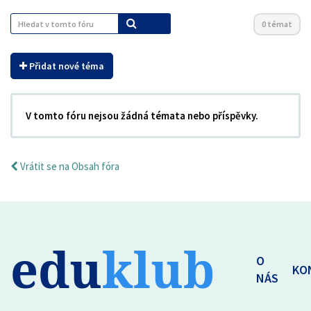
0 témat
Přidat nové téma
V tomto fóru nejsou žádná témata nebo příspěvky.
Vrátit se na Obsah fóra
edu
klub
O
KO
NÁS