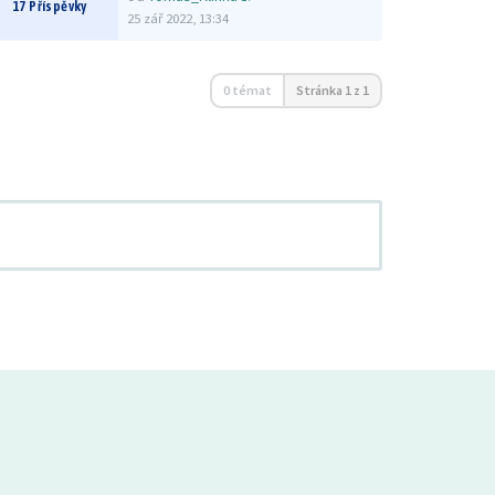
17 Příspěvky
25 zář 2022, 13:34
0 témat
Stránka
1
z
1