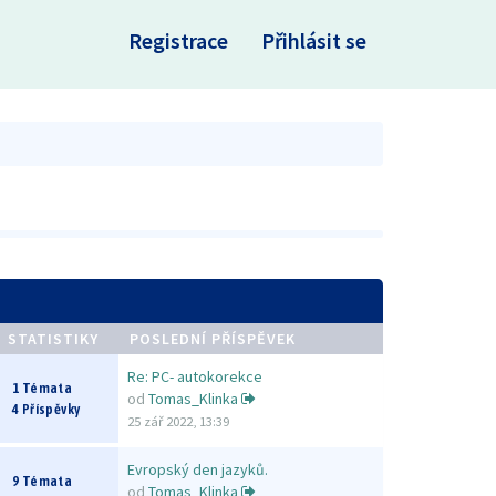
×
Registrace
Přihlásit se
STATISTIKY
POSLEDNÍ PŘÍSPĚVEK
Re: PC- autokorekce
1 Témata
od
Tomas_Klinka
4 Příspěvky
25 zář 2022, 13:39
Evropský den jazyků.
9 Témata
od
Tomas_Klinka