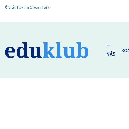
Vrátit se na Obsah fóra
edu
klub
O
KO
NÁS