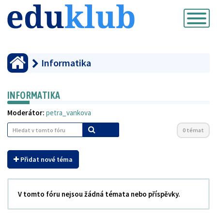
Přepnout
navigaci
Informatika
INFORMATIKA
Moderátor:
petra_vankova
0 témat
Přidat nové téma
V tomto fóru nejsou žádná témata nebo příspěvky.