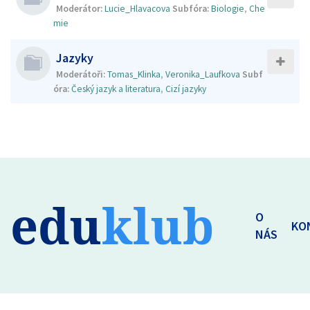
Moderátor:
Lucie_Hlavacova
Subfóra:
Biologie
,
Che
mie
Jazyky
Moderátoři:
Tomas_Klinka
,
Veronika_Laufkova
Subf
óra:
Český jazyk a literatura
,
Cizí jazyky
edu
klub
O
KO
NÁS