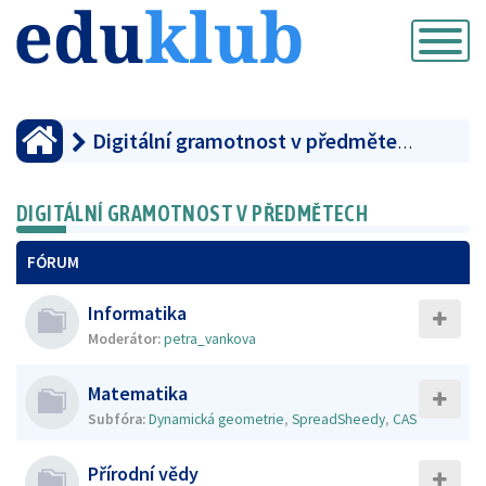
Přepnout
navigaci
Digitální gramotnost v předmětech
DIGITÁLNÍ GRAMOTNOST V PŘEDMĚTECH
FÓRUM
Informatika
Moderátor:
petra_vankova
Matematika
Subfóra:
Dynamická geometrie
,
SpreadSheedy
,
CAS
Přírodní vědy