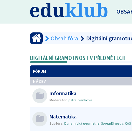
OBSA
Obsah fóra
Digitální gramotn
DIGITÁLNÍ GRAMOTNOST V PŘEDMĚTECH
FÓRUM
NÁZEV
Informatika
Moderátor:
petra_vankova
Matematika
Subfóra:
Dynamická geometrie
,
SpreadSheedy
,
CAS