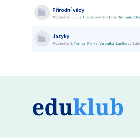
Přírodní vědy
Moderátor:
Lucie_Hlavacova
Subfóra:
Biologie
,
Che
Jazyky
Moderátoři:
Tomas_Klinka
,
Veronika_Laufkova
Subf
edu
klub