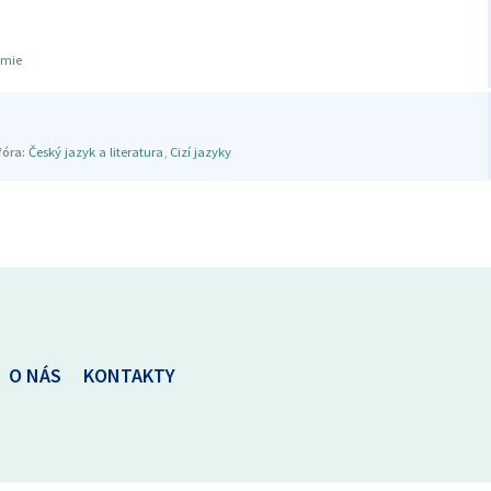
mie
óra:
Český jazyk a literatura
,
Cizí jazyky
O NÁS
KONTAKTY