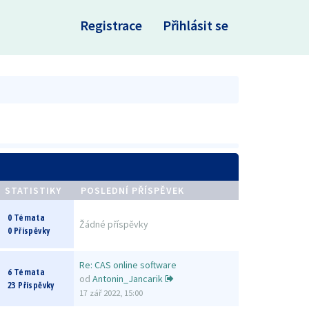
×
Registrace
Přihlásit se
STATISTIKY
POSLEDNÍ PŘÍSPĚVEK
0 Témata
Žádné příspěvky
0 Příspěvky
Re: CAS online software
6 Témata
od
Antonin_Jancarik
23 Příspěvky
17 zář 2022, 15:00