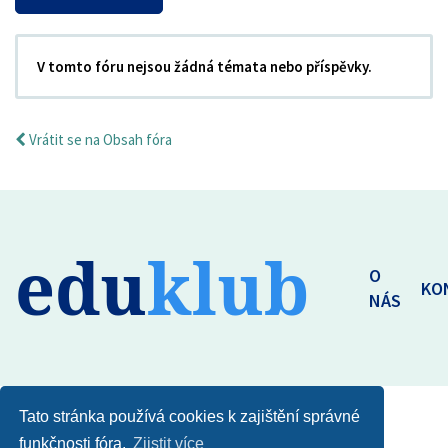
V tomto fóru nejsou žádná témata nebo příspěvky.
Vrátit se na Obsah fóra
edu
klub
O
KO
NÁS
Tato stránka používá cookies k zajištění správné
funkčnosti fóra.
Zjistit více