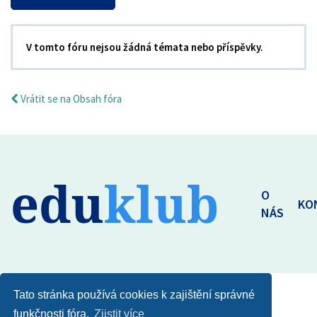
V tomto fóru nejsou žádná témata nebo příspěvky.
Vrátit se na Obsah fóra
edu
klub
O
KO
NÁS
Tato stránka používá cookies k zajištění správné
funkčnosti fóra.
Zjistit více