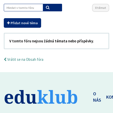
0 témat
Přidat nové téma
V tomto fóru nejsou žádná témata nebo příspěvky.
Vrátit se na Obsah fóra
edu
klub
O
KO
NÁS