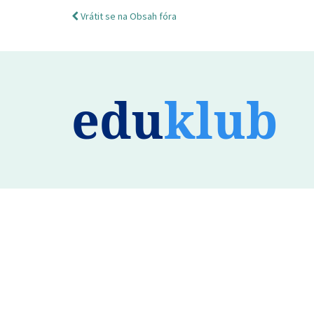
Vrátit se na Obsah fóra
edu
klub