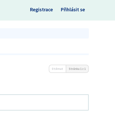
×
Registrace
Přihlásit se
0 témat
Stránka
1
z
1