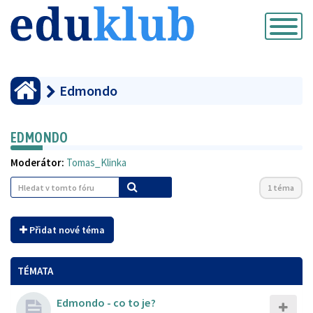
Přepnout
navigaci
Edmondo
EDMONDO
Moderátor:
Tomas_Klinka
1 téma
Přidat nové téma
TÉMATA
Edmondo - co to je?