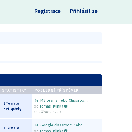
×
Registrace
Přihlásit se
STATISTIKY
POSLEDNÍ PŘÍSPĚVEK
Re: MS teams nebo Classroom?
1 Témata
od
Tomas_Klinka
2 Příspěvky
12 zář 2022, 17:09
Re: Google classroom nebo MS …
1 Témata
od
Tomas_Klinka