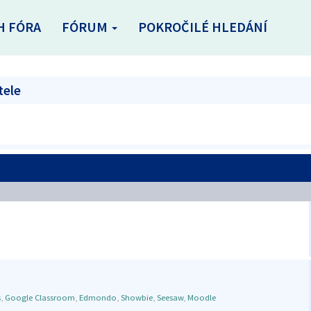
H FÓRA
FÓRUM
POKROČILÉ HLEDÁNÍ
tele
s
,
Google Classroom
,
Edmondo
,
Showbie
,
Seesaw
,
Moodle