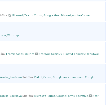
bfóra:
Microsoft Teams
,
Zoom
,
Google Meet
,
Discord
,
Adobe Connect
meter
,
Wooclap
óra:
LearningApps
,
Quizlet
,
Nearpod
,
Genial.ly
,
Flipgrid
,
Edpuzzle
,
WordWal
eronika_Laufkova
Subfóra:
Padlet
,
Canva
,
Google socs
,
Jamboard
,
Coogle
eronika_Laufkova
Subfóra:
Microsoft Forms
,
Google Forms
,
Socrative
,
Near