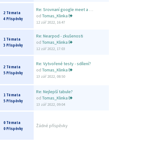
Re: Srovnaní google meet a Zo…
2 Témata
od
Tomas_Klinka
4 Příspěvky
12 zář 2022, 16:47
Re: Nearpod - zkušenosti
1 Témata
od
Tomas_Klinka
3 Příspěvky
12 zář 2022, 17:03
Re: Vytvořené testy - sdílení?
2 Témata
od
Tomas_Klinka
5 Příspěvky
13 zář 2022, 08:50
Re: Nejlepší tabule?
1 Témata
od
Tomas_Klinka
5 Příspěvky
13 zář 2022, 09:04
0 Témata
Žádné příspěvky
0 Příspěvky