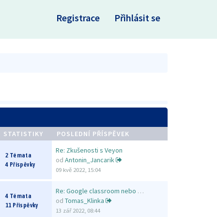
×
Registrace
Přihlásit se
STATISTIKY
POSLEDNÍ PŘÍSPĚVEK
Re: Zkušenosti s Veyon
2 Témata
od
Antonin_Jancarik
4 Příspěvky
09 kvě 2022, 15:04
Re: Google classroom nebo MS …
4 Témata
od
Tomas_Klinka
11 Příspěvky
13 zář 2022, 08:44