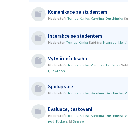
Komunikace se studentem
Moderátoři:
Tomas_Klinka
,
Karolina_Duschinska
Su
Interakce se studentem
Moderátor:
Tomas_Klinka
Subfóra:
Nearpod
,
Menti
Vytváření obsahu
Moderátoři:
Tomas_Klinka
,
Veronika_Laufkova
Subf
l
,
Powtoon
Spolupráce
Moderátoři:
Tomas_Klinka
,
Karolina_Duschinska
,
V
Evaluace, testování
Moderátoři:
Tomas_Klinka
,
Karolina_Duschinska
,
V
pod
,
Plickers
,
Seesaw