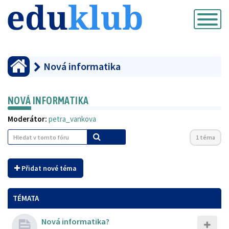
Přepnout
navigaci
Nová informatika
NOVÁ INFORMATIKA
Moderátor:
petra_vankova
1 téma
Přidat nové téma
TÉMATA
Nová informatika?