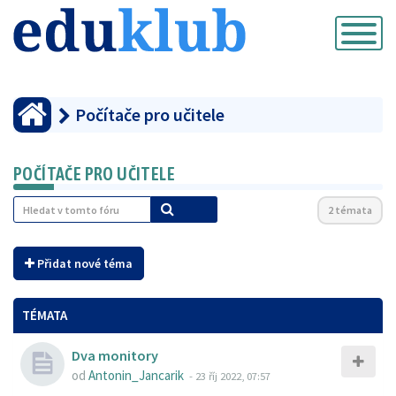
Přepnout
navigaci
Počítače pro učitele
POČÍTAČE PRO UČITELE
2 témata
Přidat nové téma
TÉMATA
Dva monitory
od
Antonin_Jancarik
-
23 říj 2022, 07:57