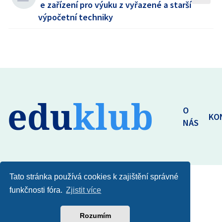
e zařízení pro výuku z vyřazené a starší
výpočetní techniky
edu
klub
O
KO
NÁS
Tato stránka používá cookies k zajištění správné
funkčnosti fóra.
Zjistit více
Rozumím