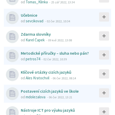
od
Tomas_Klinka
-
25 zář 2022, 13:34
Učebnice
od
sevcikovad
-
02 čer 2022, 10:34
Zdarma slovníky
od
Karel Čapek
-
09 kvě 2022, 13:08
Metodické příručky – sluha nebo pán?
od
petros74
-
02 čer 2022, 10:39
Klíčové otázky cizích jazyků
od
Ales Kratochvil
-
06 čer 2022, 08:14
Postavení cizích jazyků ve škole
od
mdolezalova
-
06 čer 2022, 13:21
Nástroje ICT pro výuku jazyků