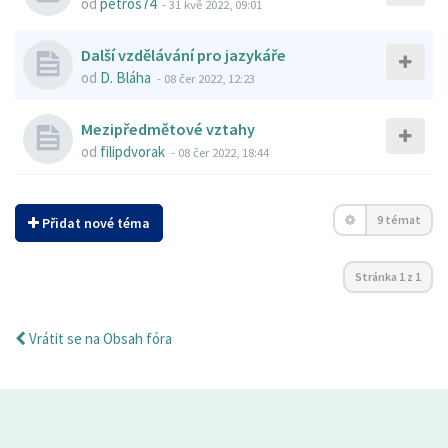
od
petros74
-
31 kvě 2022, 09:01
Další vzdělávání pro jazykáře
od
D. Bláha
-
08 čer 2022, 12:23
Mezipředmětové vztahy
od
filipdvorak
-
08 čer 2022, 18:44
9 témat
Přidat nové téma
Stránka
1
z
1
Vrátit se na Obsah fóra