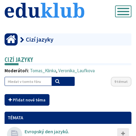
Přepnout
navigaci
Cizí jazyky
CIZÍ JAZYKY
Moderátoři:
Tomas_Klinka
,
Veronika_Laufkova
9 témat
Přidat nové téma
TÉMATA
Evropský den jazyků.