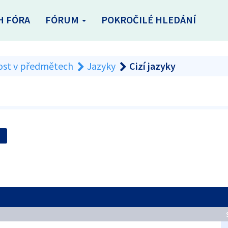
H FÓRA
FÓRUM
POKROČILÉ HLEDÁNÍ
ost v předmětech
Jazyky
Cizí jazyky