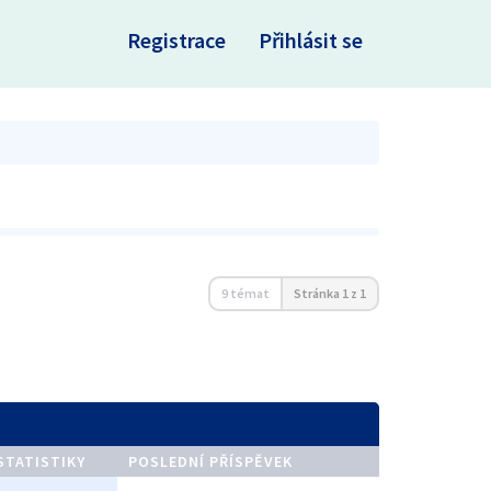
×
Registrace
Přihlásit se
9 témat
Stránka
1
z
1
STATISTIKY
POSLEDNÍ PŘÍSPĚVEK