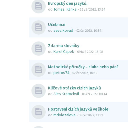
Evropský den jazyků.
od
Tomas_Klinka
-
25 zář 2022, 13:34
Učebnice
od
sevcikovad
-
02 čer 2022, 10:34
Zdarma slovníky
od
Karel Čapek
-
09 kvě 2022, 13:08
Metodické příručky – sluha nebo pán?
od
petros74
-
02 čer 2022, 10:39
Klíčové otázky cizích jazyků
od
Ales Kratochvil
-
06 čer 2022, 08:14
Postavení cizích jazyků ve škole
od
mdolezalova
-
06 čer 2022, 13:21