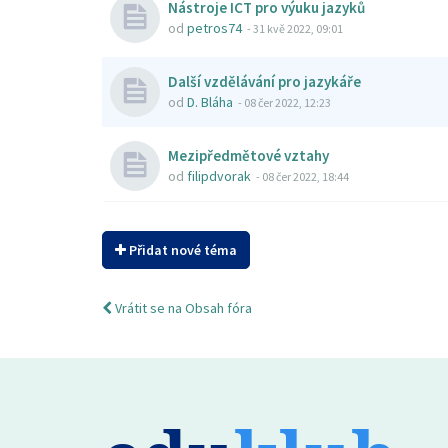
Nástroje ICT pro výuku jazyků
od
petros74
-
31 kvě 2022, 09:01
Další vzdělávání pro jazykáře
od
D. Bláha
-
08 čer 2022, 12:23
Mezipředmětové vztahy
od
filipdvorak
-
08 čer 2022, 18:44
Přidat nové téma
Vrátit se na Obsah fóra