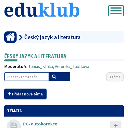
Přepnout
navigaci
Český jazyk a literatura
ČESKÝ JAZYK A LITERATURA
Moderátoři:
Tomas_Klinka
,
Veronika_Laufkova
1 téma
Přidat nové téma
TÉMATA
PC- autokorekce