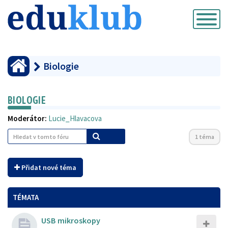
Přepnout
navigaci
Biologie
BIOLOGIE
Moderátor:
Lucie_Hlavacova
1 téma
Přidat nové téma
TÉMATA
USB mikroskopy