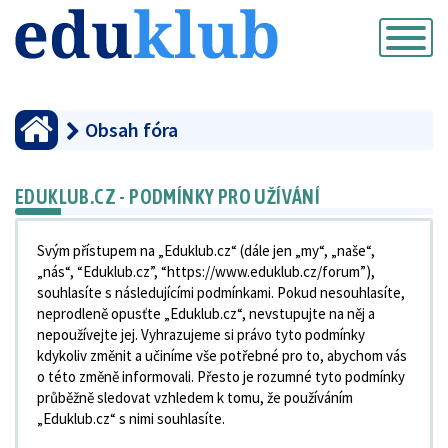
Přepnout
navigaci
Obsah fóra
EDUKLUB.CZ - PODMÍNKY PRO UŽÍVÁNÍ
Svým přístupem na „Eduklub.cz“ (dále jen „my“, „naše“,
„nás“, “Eduklub.cz”, “https://www.eduklub.cz/forum”),
souhlasíte s následujícími podmínkami. Pokud nesouhlasíte,
neprodleně opusťte „Eduklub.cz“, nevstupujte na něj a
nepoužívejte jej. Vyhrazujeme si právo tyto podmínky
kdykoliv změnit a učiníme vše potřebné pro to, abychom vás
o této změně informovali. Přesto je rozumné tyto podmínky
průběžně sledovat vzhledem k tomu, že používáním
„Eduklub.cz“ s nimi souhlasíte.