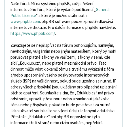
Naše fóra běží na systému phpBB, což je řešení
internetového fóra, které je vydané pod licencí „
General
Public License
“ a které je možno stáhnout z
www.phpbb.com
. phpBB software pouze zprostředkovává
internetové diskuze. Pro další informace o phpBB navštivte:
https://www.phpbb.com/
.
Zavazujete se nepřispívat na fórum pohoršujícím, hanlivým,
nevhodným, vulgárním nebo jiným materiálem, který by mohl
porušovat platné zákony ve vaší zemi, zákony v zemi, kde
sídlí „Eduklub.cz“, nebo platné mezinárodní právo. Tato
činnost může vést k okamžitému a trvalému vykázání z fóra
a/nebo upozornění vašeho poskytovatele internetových
služeb (ISP) na vaši činnost, pokud bude uznáno za nutné. IP
adresy všech příspěvků jsou ukládány pro případné uplatnění
těchto opatření. Souhlasíte s tím, že „Eduklub.cz“ má právo
odstranit, upravit, přesunout nebo uzamknout jakékoliv
téma nebo příspěvek, pokud to bude považovat za nutné.
Jako uživatel souhlasíte se všemi údaji uloženými v databázi.
Přestože „Eduklub.cz“ ani phpBB neposkytne tyto
informace třetí straně nebo cizím osobám, nepřebírá