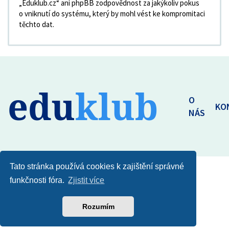
„Eduklub.cz“ ani phpBB zodpovědnost za jakýkoliv pokus
o vniknutí do systému, který by mohl vést ke kompromitaci
těchto dat.
edu
klub
O
KO
NÁS
Tato stránka používá cookies k zajištění správné
funkčnosti fóra.
Zjistit více
Rozumím