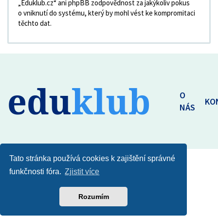
„Eduklub.cz“ ani phpBB zodpovědnost za jakýkoliv pokus
o vniknutí do systému, který by mohl vést ke kompromitaci
těchto dat.
edu
klub
O
KO
NÁS
Tato stránka používá cookies k zajištění správné
funkčnosti fóra.
Zjistit více
Rozumím