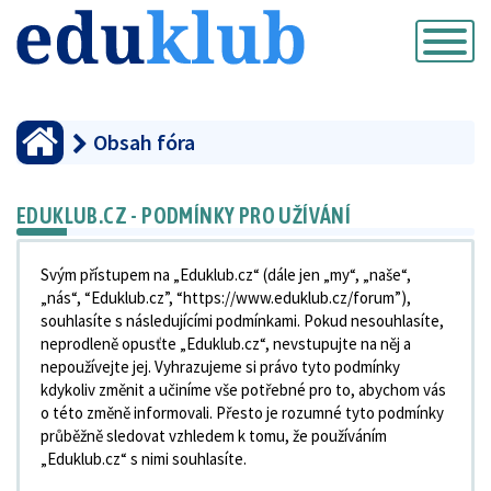
Přepnout
navigaci
Obsah fóra
EDUKLUB.CZ - PODMÍNKY PRO UŽÍVÁNÍ
Svým přístupem na „Eduklub.cz“ (dále jen „my“, „naše“,
„nás“, “Eduklub.cz”, “https://www.eduklub.cz/forum”),
souhlasíte s následujícími podmínkami. Pokud nesouhlasíte,
neprodleně opusťte „Eduklub.cz“, nevstupujte na něj a
nepoužívejte jej. Vyhrazujeme si právo tyto podmínky
kdykoliv změnit a učiníme vše potřebné pro to, abychom vás
o této změně informovali. Přesto je rozumné tyto podmínky
průběžně sledovat vzhledem k tomu, že používáním
„Eduklub.cz“ s nimi souhlasíte.