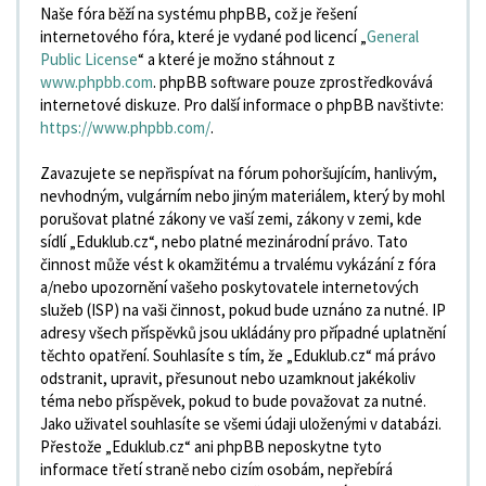
Naše fóra běží na systému phpBB, což je řešení
internetového fóra, které je vydané pod licencí „
General
Public License
“ a které je možno stáhnout z
www.phpbb.com
. phpBB software pouze zprostředkovává
internetové diskuze. Pro další informace o phpBB navštivte:
https://www.phpbb.com/
.
Zavazujete se nepřispívat na fórum pohoršujícím, hanlivým,
nevhodným, vulgárním nebo jiným materiálem, který by mohl
porušovat platné zákony ve vaší zemi, zákony v zemi, kde
sídlí „Eduklub.cz“, nebo platné mezinárodní právo. Tato
činnost může vést k okamžitému a trvalému vykázání z fóra
a/nebo upozornění vašeho poskytovatele internetových
služeb (ISP) na vaši činnost, pokud bude uznáno za nutné. IP
adresy všech příspěvků jsou ukládány pro případné uplatnění
těchto opatření. Souhlasíte s tím, že „Eduklub.cz“ má právo
odstranit, upravit, přesunout nebo uzamknout jakékoliv
téma nebo příspěvek, pokud to bude považovat za nutné.
Jako uživatel souhlasíte se všemi údaji uloženými v databázi.
Přestože „Eduklub.cz“ ani phpBB neposkytne tyto
informace třetí straně nebo cizím osobám, nepřebírá