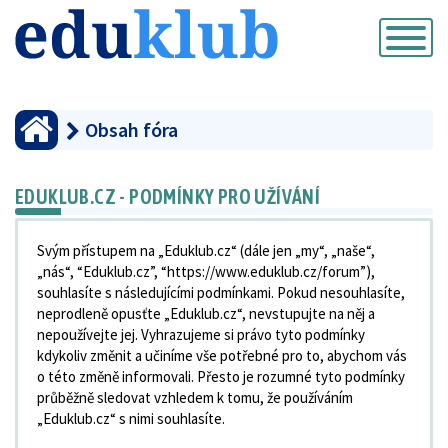
Přepnout
navigaci
Obsah fóra
EDUKLUB.CZ - PODMÍNKY PRO UŽÍVÁNÍ
Svým přístupem na „Eduklub.cz“ (dále jen „my“, „naše“,
„nás“, “Eduklub.cz”, “https://www.eduklub.cz/forum”),
souhlasíte s následujícími podmínkami. Pokud nesouhlasíte,
neprodleně opusťte „Eduklub.cz“, nevstupujte na něj a
nepoužívejte jej. Vyhrazujeme si právo tyto podmínky
kdykoliv změnit a učiníme vše potřebné pro to, abychom vás
o této změně informovali. Přesto je rozumné tyto podmínky
průběžně sledovat vzhledem k tomu, že používáním
„Eduklub.cz“ s nimi souhlasíte.