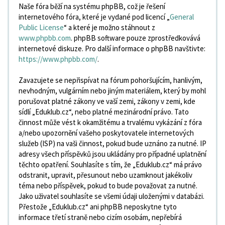
Naše fóra běží na systému phpBB, což je řešení
internetového fóra, které je vydané pod licencí „
General
Public License
“ a které je možno stáhnout z
www.phpbb.com
. phpBB software pouze zprostředkovává
internetové diskuze. Pro další informace o phpBB navštivte:
https://www.phpbb.com/
.
Zavazujete se nepřispívat na fórum pohoršujícím, hanlivým,
nevhodným, vulgárním nebo jiným materiálem, který by mohl
porušovat platné zákony ve vaší zemi, zákony v zemi, kde
sídlí „Eduklub.cz“, nebo platné mezinárodní právo. Tato
činnost může vést k okamžitému a trvalému vykázání z fóra
a/nebo upozornění vašeho poskytovatele internetových
služeb (ISP) na vaši činnost, pokud bude uznáno za nutné. IP
adresy všech příspěvků jsou ukládány pro případné uplatnění
těchto opatření. Souhlasíte s tím, že „Eduklub.cz“ má právo
odstranit, upravit, přesunout nebo uzamknout jakékoliv
téma nebo příspěvek, pokud to bude považovat za nutné.
Jako uživatel souhlasíte se všemi údaji uloženými v databázi.
Přestože „Eduklub.cz“ ani phpBB neposkytne tyto
informace třetí straně nebo cizím osobám, nepřebírá