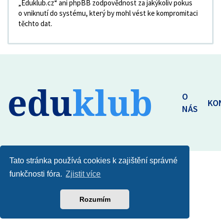
„Eduklub.cz“ ani phpBB zodpovědnost za jakýkoliv pokus
o vniknutí do systému, který by mohl vést ke kompromitaci
těchto dat.
edu
klub
O
KO
NÁS
Tato stránka používá cookies k zajištění správné
funkčnosti fóra.
Zjistit více
Rozumím