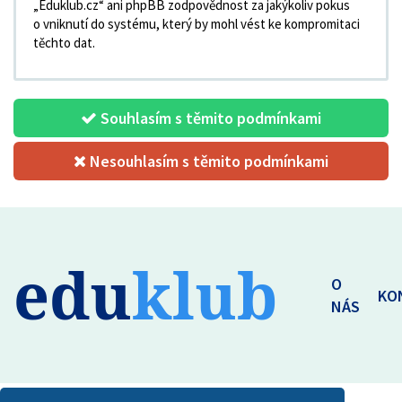
„Eduklub.cz“ ani phpBB zodpovědnost za jakýkoliv pokus
o vniknutí do systému, který by mohl vést ke kompromitaci
těchto dat.
Souhlasím s těmito podmínkami
Nesouhlasím s těmito podmínkami
edu
klub
O
KO
NÁS