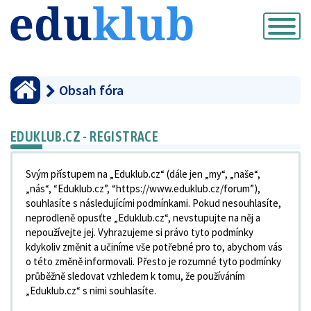
Přepnout
navigaci
Obsah fóra
EDUKLUB.CZ - REGISTRACE
Svým přístupem na „Eduklub.cz“ (dále jen „my“, „naše“,
„nás“, “Eduklub.cz”, “https://www.eduklub.cz/forum”),
souhlasíte s následujícími podmínkami. Pokud nesouhlasíte,
neprodleně opusťte „Eduklub.cz“, nevstupujte na něj a
nepoužívejte jej. Vyhrazujeme si právo tyto podmínky
kdykoliv změnit a učiníme vše potřebné pro to, abychom vás
o této změně informovali. Přesto je rozumné tyto podmínky
průběžně sledovat vzhledem k tomu, že používáním
„Eduklub.cz“ s nimi souhlasíte.