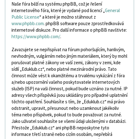
Naše fóra běží na systému phpBB, což je řešení
internetového fóra, které je vydané pod licencí „
General
Public License
“ a které je možno stáhnout z
www.phpbb.com
. phpBB software pouze zprostředkovává
internetové diskuze. Pro další informace o phpBB navštivte:
https://www.phpbb.com/
.
Zavazujete se nepřispívat na fórum pohoršujícím, hanlivým,
nevhodným, vulgárním nebo jiným materiálem, který by mohl
porušovat platné zákony ve vaší zemi, zákony v zemi, kde
sídlí „Eduklub.cz“, nebo platné mezinárodní právo. Tato
činnost může vést k okamžitému a trvalému vykázání z fóra
a/nebo upozornění vašeho poskytovatele internetových
služeb (ISP) na vaši činnost, pokud bude uznáno za nutné. IP
adresy všech příspěvků jsou ukládány pro případné uplatnění
těchto opatření. Souhlasíte s tím, že „Eduklub.cz“ má právo
odstranit, upravit, přesunout nebo uzamknout jakékoliv
téma nebo příspěvek, pokud to bude považovat za nutné.
Jako uživatel souhlasíte se všemi údaji uloženými v databázi.
Přestože „Eduklub.cz“ ani phpBB neposkytne tyto
informace třetí straně nebo cizím osobám, nepřebírá