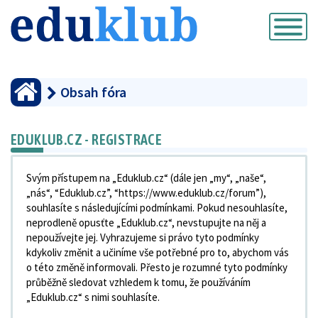
Přepnout
navigaci
Obsah fóra
EDUKLUB.CZ - REGISTRACE
Svým přístupem na „Eduklub.cz“ (dále jen „my“, „naše“,
„nás“, “Eduklub.cz”, “https://www.eduklub.cz/forum”),
souhlasíte s následujícími podmínkami. Pokud nesouhlasíte,
neprodleně opusťte „Eduklub.cz“, nevstupujte na něj a
nepoužívejte jej. Vyhrazujeme si právo tyto podmínky
kdykoliv změnit a učiníme vše potřebné pro to, abychom vás
o této změně informovali. Přesto je rozumné tyto podmínky
průběžně sledovat vzhledem k tomu, že používáním
„Eduklub.cz“ s nimi souhlasíte.