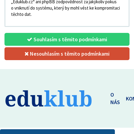
„Eduklub.cz“ ani phpBB zodpovědnost za jakýkoliv pokus
o vniknutí do systému, který by mohl vést ke kompromitaci
těchto dat.
Souhlasím s těmito podmínkami
Nesouhlasím s těmito podmínkami
edu
klub
O
KO
NÁS