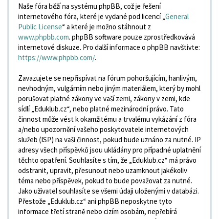
Naše fóra běží na systému phpBB, což je řešení
internetového fóra, které je vydané pod licencí „
General
Public License
“ a které je možno stáhnout z
www.phpbb.com
. phpBB software pouze zprostředkovává
internetové diskuze. Pro další informace o phpBB navštivte:
https://www.phpbb.com/
.
Zavazujete se nepřispívat na fórum pohoršujícím, hanlivým,
nevhodným, vulgárním nebo jiným materiálem, který by mohl
porušovat platné zákony ve vaší zemi, zákony v zemi, kde
sídlí „Eduklub.cz“, nebo platné mezinárodní právo. Tato
činnost může vést k okamžitému a trvalému vykázání z fóra
a/nebo upozornění vašeho poskytovatele internetových
služeb (ISP) na vaši činnost, pokud bude uznáno za nutné. IP
adresy všech příspěvků jsou ukládány pro případné uplatnění
těchto opatření. Souhlasíte s tím, že „Eduklub.cz“ má právo
odstranit, upravit, přesunout nebo uzamknout jakékoliv
téma nebo příspěvek, pokud to bude považovat za nutné.
Jako uživatel souhlasíte se všemi údaji uloženými v databázi.
Přestože „Eduklub.cz“ ani phpBB neposkytne tyto
informace třetí straně nebo cizím osobám, nepřebírá