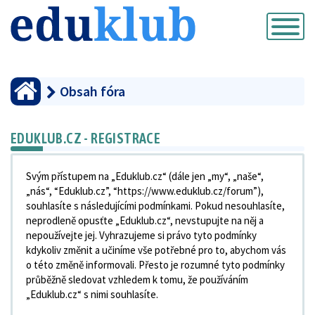
Přepnout
navigaci
Obsah fóra
EDUKLUB.CZ - REGISTRACE
Svým přístupem na „Eduklub.cz“ (dále jen „my“, „naše“,
„nás“, “Eduklub.cz”, “https://www.eduklub.cz/forum”),
souhlasíte s následujícími podmínkami. Pokud nesouhlasíte,
neprodleně opusťte „Eduklub.cz“, nevstupujte na něj a
nepoužívejte jej. Vyhrazujeme si právo tyto podmínky
kdykoliv změnit a učiníme vše potřebné pro to, abychom vás
o této změně informovali. Přesto je rozumné tyto podmínky
průběžně sledovat vzhledem k tomu, že používáním
„Eduklub.cz“ s nimi souhlasíte.