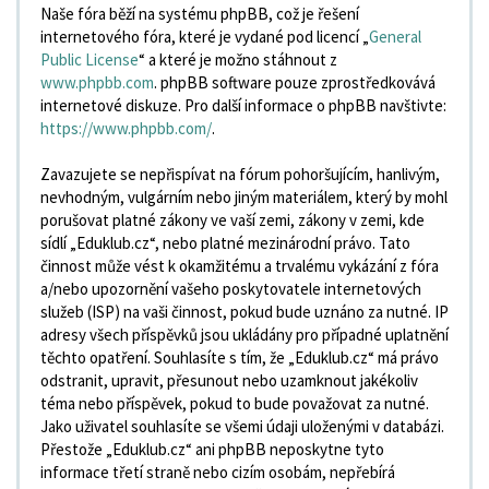
Naše fóra běží na systému phpBB, což je řešení
internetového fóra, které je vydané pod licencí „
General
Public License
“ a které je možno stáhnout z
www.phpbb.com
. phpBB software pouze zprostředkovává
internetové diskuze. Pro další informace o phpBB navštivte:
https://www.phpbb.com/
.
Zavazujete se nepřispívat na fórum pohoršujícím, hanlivým,
nevhodným, vulgárním nebo jiným materiálem, který by mohl
porušovat platné zákony ve vaší zemi, zákony v zemi, kde
sídlí „Eduklub.cz“, nebo platné mezinárodní právo. Tato
činnost může vést k okamžitému a trvalému vykázání z fóra
a/nebo upozornění vašeho poskytovatele internetových
služeb (ISP) na vaši činnost, pokud bude uznáno za nutné. IP
adresy všech příspěvků jsou ukládány pro případné uplatnění
těchto opatření. Souhlasíte s tím, že „Eduklub.cz“ má právo
odstranit, upravit, přesunout nebo uzamknout jakékoliv
téma nebo příspěvek, pokud to bude považovat za nutné.
Jako uživatel souhlasíte se všemi údaji uloženými v databázi.
Přestože „Eduklub.cz“ ani phpBB neposkytne tyto
informace třetí straně nebo cizím osobám, nepřebírá