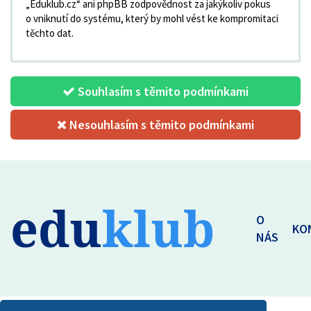
„Eduklub.cz“ ani phpBB zodpovědnost za jakýkoliv pokus
o vniknutí do systému, který by mohl vést ke kompromitaci
těchto dat.
Souhlasím s těmito podmínkami
Nesouhlasím s těmito podmínkami
edu
klub
O
KO
NÁS