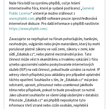
Naše fóra běží na systému phpBB, což je řešení
internetového fóra, které je vydané pod licencí „
General
Public License
“ a které je možno stáhnout z
www.phpbb.com
. phpBB software pouze zprostředkovává
internetové diskuze. Pro další informace o phpBB navštivte:
https://www.phpbb.com/
.
Zavazujete se nepřispívat na fórum pohoršujícím, hanlivým,
nevhodným, vulgárním nebo jiným materiálem, který by mohl
porušovat platné zákony ve vaší zemi, zákony v zemi, kde
sídlí „Eduklub.cz“, nebo platné mezinárodní právo. Tato
činnost může vést k okamžitému a trvalému vykázání z fóra
a/nebo upozornění vašeho poskytovatele internetových
služeb (ISP) na vaši činnost, pokud bude uznáno za nutné. IP
adresy všech příspěvků jsou ukládány pro případné uplatnění
těchto opatření. Souhlasíte s tím, že „Eduklub.cz“ má právo
odstranit, upravit, přesunout nebo uzamknout jakékoliv
téma nebo příspěvek, pokud to bude považovat za nutné.
Jako uživatel souhlasíte se všemi údaji uloženými v databázi.
Přestože „Eduklub.cz“ ani phpBB neposkytne tyto
informace třetí straně nebo cizím osobám, nepřebírá