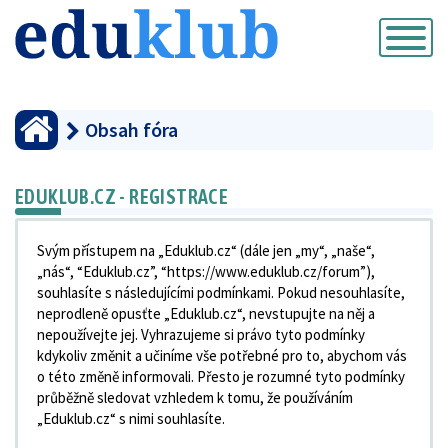
Přepnout
navigaci
Obsah fóra
EDUKLUB.CZ - REGISTRACE
Svým přístupem na „Eduklub.cz“ (dále jen „my“, „naše“,
„nás“, “Eduklub.cz”, “https://www.eduklub.cz/forum”),
souhlasíte s následujícími podmínkami. Pokud nesouhlasíte,
neprodleně opusťte „Eduklub.cz“, nevstupujte na něj a
nepoužívejte jej. Vyhrazujeme si právo tyto podmínky
kdykoliv změnit a učiníme vše potřebné pro to, abychom vás
o této změně informovali. Přesto je rozumné tyto podmínky
průběžně sledovat vzhledem k tomu, že používáním
„Eduklub.cz“ s nimi souhlasíte.