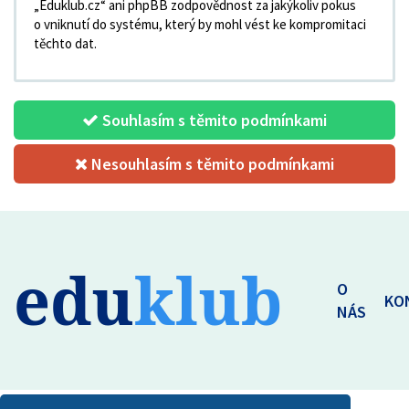
„Eduklub.cz“ ani phpBB zodpovědnost za jakýkoliv pokus
o vniknutí do systému, který by mohl vést ke kompromitaci
těchto dat.
Souhlasím s těmito podmínkami
Nesouhlasím s těmito podmínkami
edu
klub
O
KO
NÁS