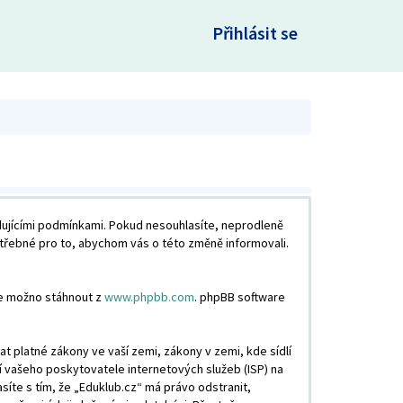
×
Přihlásit se
edujícími podmínkami. Pokud nesouhlasíte, neprodleně
otřebné pro to, abychom vás o této změně informovali.
je možno stáhnout z
www.phpbb.com
. phpBB software
 platné zákony ve vaší zemi, zákony v zemi, kde sídlí
í vašeho poskytovatele internetových služeb (ISP) na
síte s tím, že „Eduklub.cz“ má právo odstranit,