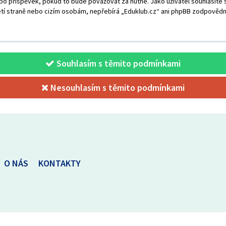
o příspěvek, pokud to bude považovat za nutné. Jako uživatel souhlasíte s
tí straně nebo cizím osobám, nepřebírá „Eduklub.cz“ ani phpBB zodpovědno
Souhlasím s těmito podmínkami
Nesouhlasím s těmito podmínkami
O NÁS
KONTAKTY