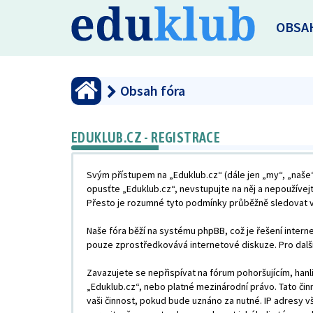
OBSA
Obsah fóra
EDUKLUB.CZ - REGISTRACE
Svým přístupem na „Eduklub.cz“ (dále jen „my“, „naše“
opusťte „Eduklub.cz“, nevstupujte na něj a nepoužívej
Přesto je rozumné tyto podmínky průběžně sledovat vz
Naše fóra běží na systému phpBB, což je řešení interne
pouze zprostředkovává internetové diskuze. Pro dalš
Zavazujete se nepřispívat na fórum pohoršujícím, han
„Eduklub.cz“, nebo platné mezinárodní právo. Tato či
vaši činnost, pokud bude uznáno za nutné. IP adresy v