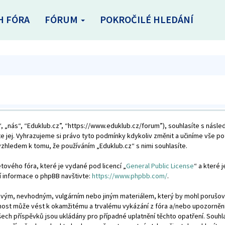
H FÓRA
FÓRUM
POKROČILÉ HLEDÁNÍ
, „nás“, “Eduklub.cz”, “https://www.eduklub.cz/forum”), souhlasíte s násl
te jej. Vyhrazujeme si právo tyto podmínky kdykoliv změnit a učiníme vše p
hledem k tomu, že používáním „Eduklub.cz“ s nimi souhlasíte.
tového fóra, které je vydané pod licencí „
General Public License
“ a které 
í informace o phpBB navštivte:
https://www.phpbb.com/
.
livým, nevhodným, vulgárním nebo jiným materiálem, který by mohl porušovat
nnost může vést k okamžitému a trvalému vykázání z fóra a/nebo upozorněn
šech příspěvků jsou ukládány pro případné uplatnění těchto opatření. Souhla