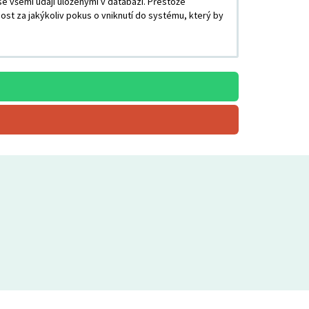
e všemi údaji uloženými v databázi. Přestože
st za jakýkoliv pokus o vniknutí do systému, který by