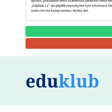
upravit, přesunout nebo uzamknout jakékoliv téma neb
„Eduklub.cz“ ani phpBB neposkytne tyto informace tře
mohl vést ke kompromitaci těchto dat.
edu
klub