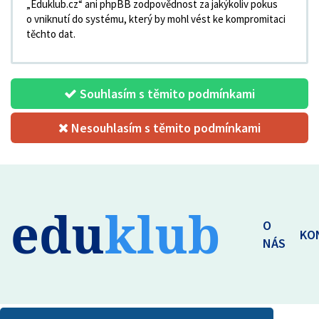
„Eduklub.cz“ ani phpBB zodpovědnost za jakýkoliv pokus
o vniknutí do systému, který by mohl vést ke kompromitaci
těchto dat.
Souhlasím s těmito podmínkami
Nesouhlasím s těmito podmínkami
edu
klub
O
KO
NÁS