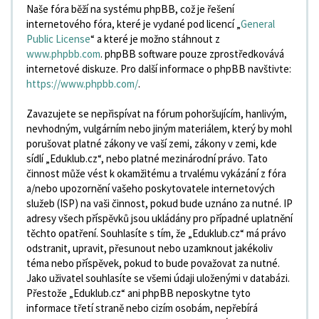
Naše fóra běží na systému phpBB, což je řešení
internetového fóra, které je vydané pod licencí „
General
Public License
“ a které je možno stáhnout z
www.phpbb.com
. phpBB software pouze zprostředkovává
internetové diskuze. Pro další informace o phpBB navštivte:
https://www.phpbb.com/
.
Zavazujete se nepřispívat na fórum pohoršujícím, hanlivým,
nevhodným, vulgárním nebo jiným materiálem, který by mohl
porušovat platné zákony ve vaší zemi, zákony v zemi, kde
sídlí „Eduklub.cz“, nebo platné mezinárodní právo. Tato
činnost může vést k okamžitému a trvalému vykázání z fóra
a/nebo upozornění vašeho poskytovatele internetových
služeb (ISP) na vaši činnost, pokud bude uznáno za nutné. IP
adresy všech příspěvků jsou ukládány pro případné uplatnění
těchto opatření. Souhlasíte s tím, že „Eduklub.cz“ má právo
odstranit, upravit, přesunout nebo uzamknout jakékoliv
téma nebo příspěvek, pokud to bude považovat za nutné.
Jako uživatel souhlasíte se všemi údaji uloženými v databázi.
Přestože „Eduklub.cz“ ani phpBB neposkytne tyto
informace třetí straně nebo cizím osobám, nepřebírá