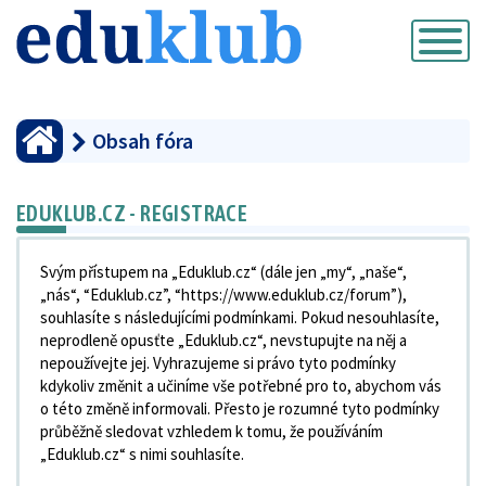
Přepnout
navigaci
Obsah fóra
EDUKLUB.CZ - REGISTRACE
Svým přístupem na „Eduklub.cz“ (dále jen „my“, „naše“,
„nás“, “Eduklub.cz”, “https://www.eduklub.cz/forum”),
souhlasíte s následujícími podmínkami. Pokud nesouhlasíte,
neprodleně opusťte „Eduklub.cz“, nevstupujte na něj a
nepoužívejte jej. Vyhrazujeme si právo tyto podmínky
kdykoliv změnit a učiníme vše potřebné pro to, abychom vás
o této změně informovali. Přesto je rozumné tyto podmínky
průběžně sledovat vzhledem k tomu, že používáním
„Eduklub.cz“ s nimi souhlasíte.