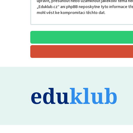
upravit, přesunout nebo uzamknout jakékoliv téma neb
„Eduklub.cz“ ani phpBB neposkytne tyto informace tře
mohl vést ke kompromitaci těchto dat.
edu
klub