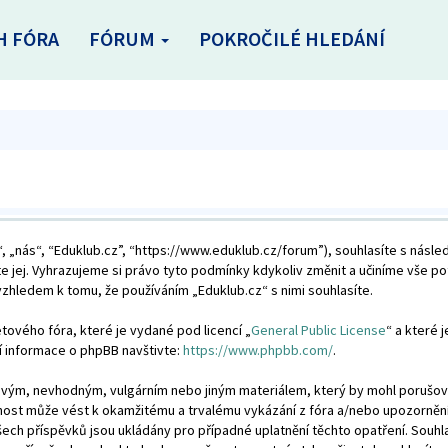
H FÓRA
FÓRUM
POKROČILÉ HLEDÁNÍ
, „nás“, “Eduklub.cz”, “https://www.eduklub.cz/forum”), souhlasíte s násl
te jej. Vyhrazujeme si právo tyto podmínky kdykoliv změnit a učiníme vše p
hledem k tomu, že používáním „Eduklub.cz“ s nimi souhlasíte.
tového fóra, které je vydané pod licencí „
General Public License
“ a které 
í informace o phpBB navštivte:
https://www.phpbb.com/
.
livým, nevhodným, vulgárním nebo jiným materiálem, který by mohl porušovat
nnost může vést k okamžitému a trvalému vykázání z fóra a/nebo upozorněn
šech příspěvků jsou ukládány pro případné uplatnění těchto opatření. Souhla