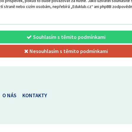
o příspěvek, pokud to bude považovat za nutné. Jako uživatel souhlasíte s
tí straně nebo cizím osobám, nepřebírá „Eduklub.cz“ ani phpBB zodpovědno
Souhlasím s těmito podmínkami
Nesouhlasím s těmito podmínkami
O NÁS
KONTAKTY