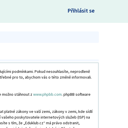
×
Přihlásit se
edujícími podmínkami. Pokud nesouhlasíte, neprodleně
otřebné pro to, abychom vás o této změně informovali.
je možno stáhnout z
www.phpbb.com
. phpBB software
 platné zákony ve vaší zemi, zákony v zemi, kde sídlí
í vašeho poskytovatele internetových služeb (ISP) na
síte s tím, že „Eduklub.cz“ má právo odstranit,