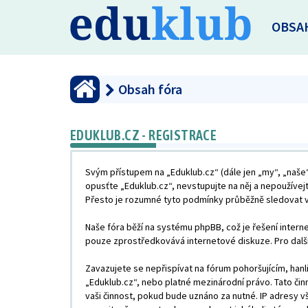
OBSA
Obsah fóra
EDUKLUB.CZ - REGISTRACE
Svým přístupem na „Eduklub.cz“ (dále jen „my“, „naše“
opusťte „Eduklub.cz“, nevstupujte na něj a nepoužívej
Přesto je rozumné tyto podmínky průběžně sledovat vz
Naše fóra běží na systému phpBB, což je řešení interne
pouze zprostředkovává internetové diskuze. Pro dalš
Zavazujete se nepřispívat na fórum pohoršujícím, han
„Eduklub.cz“, nebo platné mezinárodní právo. Tato či
vaši činnost, pokud bude uznáno za nutné. IP adresy v