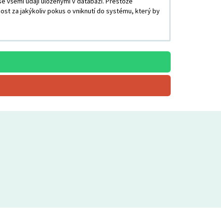
e všemi údaji uloženými v databázi. Přestože
st za jakýkoliv pokus o vniknutí do systému, který by