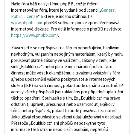
Naše fóra běží na systému phpBB, což je řešení
internetového fóra, které je vydané pod licencí „
General
Public License
“ a které je možno stáhnout z
www.phpbb.com
. phpBB software pouze zprostředkovává
internetové diskuze. Pro další informace o phpBB navštivte:
https://www.phpbb.com/
.
Zavazujete se nepřispívat na fórum pohoršujícím, hanlivým,
nevhodným, vulgárním nebo jiným materiálem, který by mohl
porušovat platné zákony ve vaší zemi, zákony v zemi, kde
sídlí „Eduklub.cz“, nebo platné mezinárodní právo. Tato
činnost může vést k okamžitému a trvalému vykázání z fóra
a/nebo upozornění vašeho poskytovatele internetových
služeb (ISP) na vaši činnost, pokud bude uznáno za nutné. IP
adresy všech příspěvků jsou ukládány pro případné uplatnění
těchto opatření. Souhlasíte s tím, že „Eduklub.cz“ má právo
odstranit, upravit, přesunout nebo uzamknout jakékoliv
téma nebo příspěvek, pokud to bude považovat za nutné.
Jako uživatel souhlasíte se všemi údaji uloženými v databázi.
Přestože „Eduklub.cz“ ani phpBB neposkytne tyto
informace třetí straně nebo cizím osobám, nepřebírá