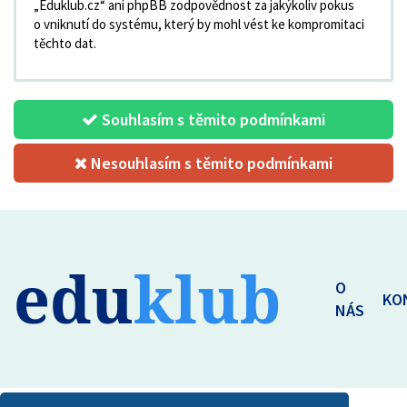
„Eduklub.cz“ ani phpBB zodpovědnost za jakýkoliv pokus
o vniknutí do systému, který by mohl vést ke kompromitaci
těchto dat.
Souhlasím s těmito podmínkami
Nesouhlasím s těmito podmínkami
edu
klub
O
KO
NÁS