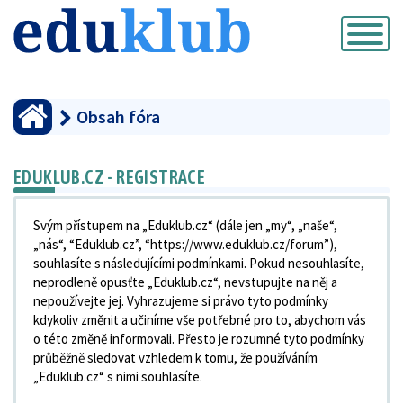
Přepnout
navigaci
Obsah fóra
EDUKLUB.CZ - REGISTRACE
Svým přístupem na „Eduklub.cz“ (dále jen „my“, „naše“,
„nás“, “Eduklub.cz”, “https://www.eduklub.cz/forum”),
souhlasíte s následujícími podmínkami. Pokud nesouhlasíte,
neprodleně opusťte „Eduklub.cz“, nevstupujte na něj a
nepoužívejte jej. Vyhrazujeme si právo tyto podmínky
kdykoliv změnit a učiníme vše potřebné pro to, abychom vás
o této změně informovali. Přesto je rozumné tyto podmínky
průběžně sledovat vzhledem k tomu, že používáním
„Eduklub.cz“ s nimi souhlasíte.