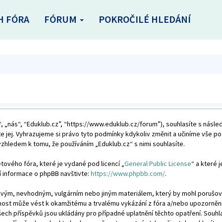
H FÓRA
FÓRUM
POKROČILÉ HLEDÁNÍ
, „nás“, “Eduklub.cz”, “https://www.eduklub.cz/forum”), souhlasíte s násl
te jej. Vyhrazujeme si právo tyto podmínky kdykoliv změnit a učiníme vše p
hledem k tomu, že používáním „Eduklub.cz“ s nimi souhlasíte.
tového fóra, které je vydané pod licencí „
General Public License
“ a které 
í informace o phpBB navštivte:
https://www.phpbb.com/
.
livým, nevhodným, vulgárním nebo jiným materiálem, který by mohl porušovat
nnost může vést k okamžitému a trvalému vykázání z fóra a/nebo upozorněn
šech příspěvků jsou ukládány pro případné uplatnění těchto opatření. Souhla