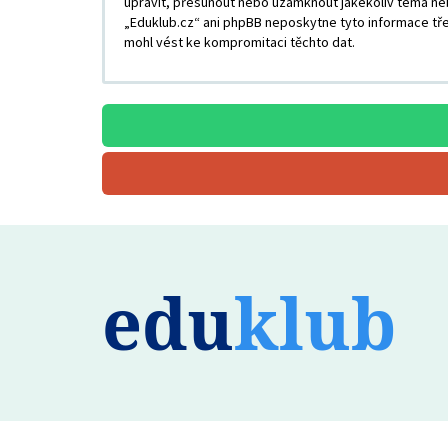
upravit, přesunout nebo uzamknout jakékoliv téma neb
„Eduklub.cz“ ani phpBB neposkytne tyto informace tře
mohl vést ke kompromitaci těchto dat.
edu
klub