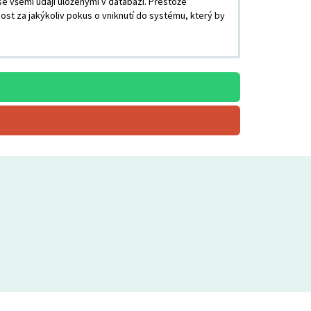
e všemi údaji uloženými v databázi. Přestože
st za jakýkoliv pokus o vniknutí do systému, který by