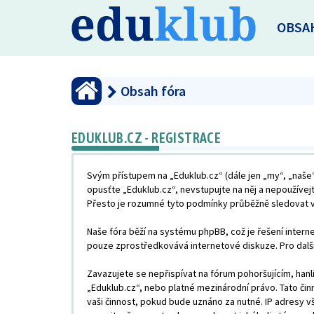
OBSA
Obsah fóra
EDUKLUB.CZ - REGISTRACE
Svým přístupem na „Eduklub.cz“ (dále jen „my“, „naše“
opusťte „Eduklub.cz“, nevstupujte na něj a nepoužívej
Přesto je rozumné tyto podmínky průběžně sledovat vz
Naše fóra běží na systému phpBB, což je řešení interne
pouze zprostředkovává internetové diskuze. Pro dalš
Zavazujete se nepřispívat na fórum pohoršujícím, han
„Eduklub.cz“, nebo platné mezinárodní právo. Tato či
vaši činnost, pokud bude uznáno za nutné. IP adresy v