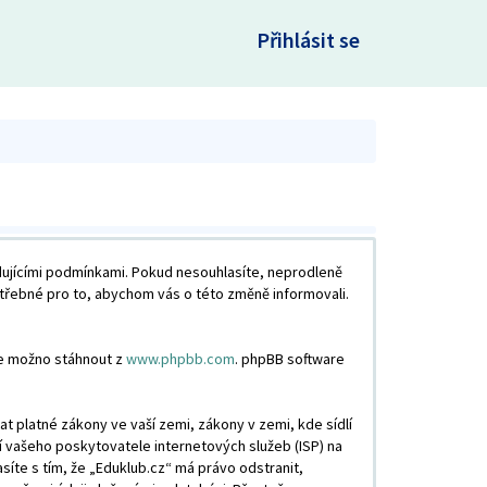
×
Přihlásit se
edujícími podmínkami. Pokud nesouhlasíte, neprodleně
otřebné pro to, abychom vás o této změně informovali.
je možno stáhnout z
www.phpbb.com
. phpBB software
 platné zákony ve vaší zemi, zákony v zemi, kde sídlí
í vašeho poskytovatele internetových služeb (ISP) na
síte s tím, že „Eduklub.cz“ má právo odstranit,