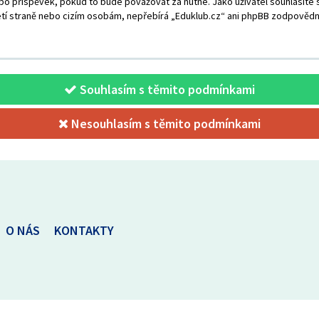
o příspěvek, pokud to bude považovat za nutné. Jako uživatel souhlasíte s
tí straně nebo cizím osobám, nepřebírá „Eduklub.cz“ ani phpBB zodpovědno
Souhlasím s těmito podmínkami
Nesouhlasím s těmito podmínkami
O NÁS
KONTAKTY