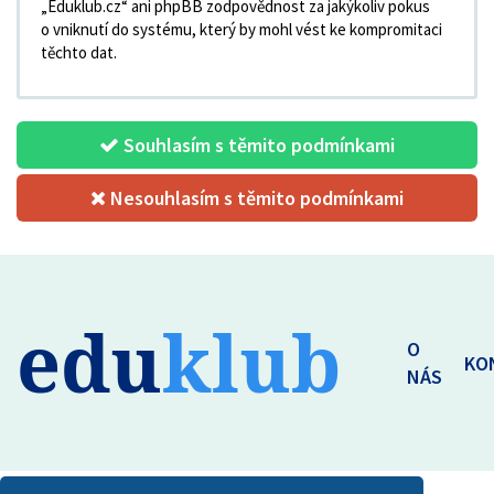
„Eduklub.cz“ ani phpBB zodpovědnost za jakýkoliv pokus
o vniknutí do systému, který by mohl vést ke kompromitaci
těchto dat.
Souhlasím s těmito podmínkami
Nesouhlasím s těmito podmínkami
edu
klub
O
KO
NÁS