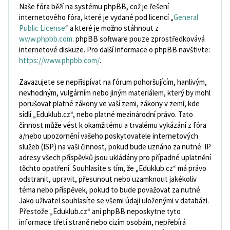
Naše fóra běží na systému phpBB, což je řešení
internetového fóra, které je vydané pod licencí „
General
Public License
“ a které je možno stáhnout z
www.phpbb.com
. phpBB software pouze zprostředkovává
internetové diskuze. Pro další informace o phpBB navštivte:
https://www.phpbb.com/
.
Zavazujete se nepřispívat na fórum pohoršujícím, hanlivým,
nevhodným, vulgárním nebo jiným materiálem, který by mohl
porušovat platné zákony ve vaší zemi, zákony v zemi, kde
sídlí „Eduklub.cz“, nebo platné mezinárodní právo. Tato
činnost může vést k okamžitému a trvalému vykázání z fóra
a/nebo upozornění vašeho poskytovatele internetových
služeb (ISP) na vaši činnost, pokud bude uznáno za nutné. IP
adresy všech příspěvků jsou ukládány pro případné uplatnění
těchto opatření. Souhlasíte s tím, že „Eduklub.cz“ má právo
odstranit, upravit, přesunout nebo uzamknout jakékoliv
téma nebo příspěvek, pokud to bude považovat za nutné.
Jako uživatel souhlasíte se všemi údaji uloženými v databázi.
Přestože „Eduklub.cz“ ani phpBB neposkytne tyto
informace třetí straně nebo cizím osobám, nepřebírá