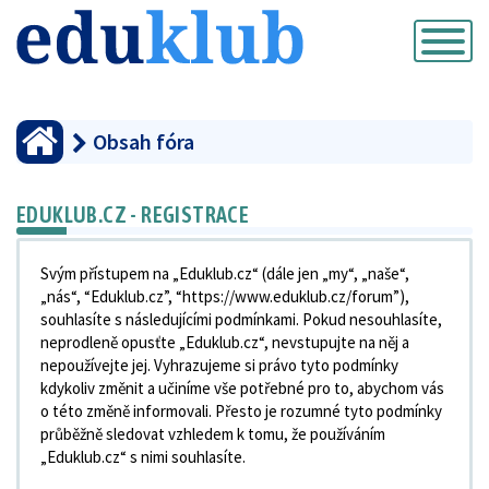
Přepnout
navigaci
Obsah fóra
EDUKLUB.CZ - REGISTRACE
Svým přístupem na „Eduklub.cz“ (dále jen „my“, „naše“,
„nás“, “Eduklub.cz”, “https://www.eduklub.cz/forum”),
souhlasíte s následujícími podmínkami. Pokud nesouhlasíte,
neprodleně opusťte „Eduklub.cz“, nevstupujte na něj a
nepoužívejte jej. Vyhrazujeme si právo tyto podmínky
kdykoliv změnit a učiníme vše potřebné pro to, abychom vás
o této změně informovali. Přesto je rozumné tyto podmínky
průběžně sledovat vzhledem k tomu, že používáním
„Eduklub.cz“ s nimi souhlasíte.