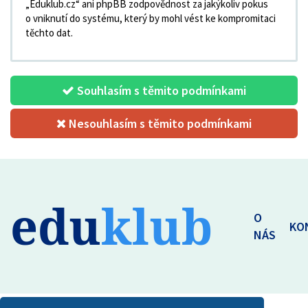
„Eduklub.cz“ ani phpBB zodpovědnost za jakýkoliv pokus
o vniknutí do systému, který by mohl vést ke kompromitaci
těchto dat.
Souhlasím s těmito podmínkami
Nesouhlasím s těmito podmínkami
edu
klub
O
KO
NÁS