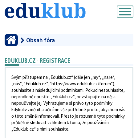
Přepnout
navigaci
Obsah fóra
EDUKLUB.CZ - REGISTRACE
Svým přístupem na „Eduklub.cz“ (dále jen „my“, „naše“,
„nás“, “Eduklub.cz”, “https://www.eduklub.cz/forum”),
souhlasíte s následujícími podmínkami. Pokud nesouhlasíte,
neprodleně opusťte „Eduklub.cz“, nevstupujte na něj a
nepoužívejte jej. Vyhrazujeme si právo tyto podmínky
kdykoliv změnit a učiníme vše potřebné pro to, abychom vás
o této změně informovali. Přesto je rozumné tyto podmínky
průběžně sledovat vzhledem k tomu, že používáním
„Eduklub.cz“ s nimi souhlasíte.