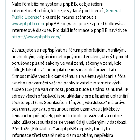
Naše fóra běží na systému phpBB, což je řešení
internetového fóra, které je vydané pod licencí „
General
Public License
“ a které je možno stáhnout z
www.phpbb.com
. phpBB software pouze zprostředkovává
internetové diskuze. Pro další informace o phpBB navštivte:
https://www.phpbb.com/
.
Zavazujete se nepřispívat na fórum pohoršujícím, hanlivým,
nevhodným, vulgárním nebo jiným materiálem, který by mohl
porušovat platné zákony ve vaší zemi, zákony v zemi, kde
sídlí „Eduklub.cz“, nebo platné mezinárodní právo. Tato
činnost může vést k okamžitému a trvalému vykázání z fóra
a/nebo upozornění vašeho poskytovatele internetových
služeb (ISP) na vaši činnost, pokud bude uznáno za nutné. IP
adresy všech příspěvků jsou ukládány pro případné uplatnění
těchto opatření. Souhlasíte s tím, že „Eduklub.cz“ má právo
odstranit, upravit, přesunout nebo uzamknout jakékoliv
téma nebo příspěvek, pokud to bude považovat za nutné.
Jako uživatel souhlasíte se všemi údaji uloženými v databázi.
Přestože „Eduklub.cz“ ani phpBB neposkytne tyto
informace třetí straně nebo cizím osobám, nepřebírá