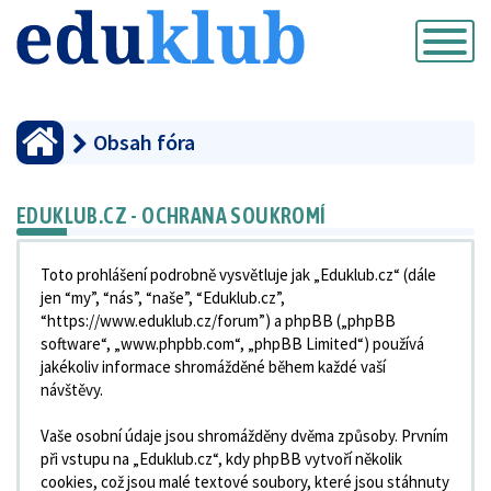
Přepnout
navigaci
Obsah fóra
EDUKLUB.CZ - OCHRANA SOUKROMÍ
Toto prohlášení podrobně vysvětluje jak „Eduklub.cz“ (dále
jen “my”, “nás”, “naše”, “Eduklub.cz”,
“https://www.eduklub.cz/forum”) a phpBB („phpBB
software“, „www.phpbb.com“, „phpBB Limited“) používá
jakékoliv informace shromážděné během každé vaší
návštěvy.
Vaše osobní údaje jsou shromážděny dvěma způsoby. Prvním
při vstupu na „Eduklub.cz“, kdy phpBB vytvoří několik
cookies, což jsou malé textové soubory, které jsou stáhnuty