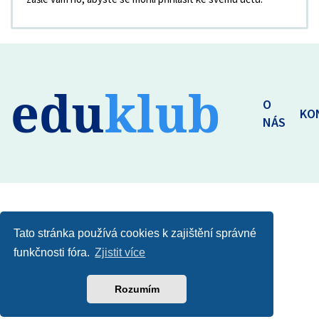
edu
klub
O
KO
NÁS
Tato stránka používá cookies k zajištění správné
funkčnosti fóra.
Zjistit více
Rozumím