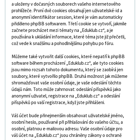
a uloženy v dočasných souborech vašeho internetového
prohlížeče. První dvě cookies obsahují jen uživatelské-id a
anonymní identifikátor session, které je vám automaticky
přiděleno phpBB softwarem. Třetí cookie se vytvoří, jakmile
začnete procházet mezi tématy na „Eduklub.cz“, a je
používána k ukládání informace, které téma jste již přečetli,
což vede k snažšímu a pohodlnějšímu pohybu po fóru.
Můžeme také vytvořit další cookies, které nepatří k phpBB
software během procházení „Eduklub.cz“, ale tyto cookies
jsou mimo rozsah tohoto dokumentu, který se zaobírá jen
soubory, které vytvořilo phpBB. Druhá možnost jak můžeme
shromažďovat vaše osobní údaje, je vaše odeslání těchto
údajů nám. Toto může zahrnovat: odeslání příspěvků jako
anonymní uživatel, registrace na „Eduklub.cz“ a odeslání
příspěvků po vaší registrace, když jste přihlášeni.
Váš účet bude přinejmenším obsahovat uživatelské jméno,
osobní heslo, používané při přihlašování do vašeho účtu, a
osobní, platnou e-mailovou adresu. Vaše osobní údaje pro
váš účet na „Eduklub.cz“ jsou chráněny zákony o ochraně