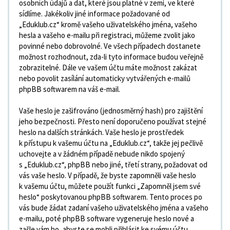
osobních údajů a dat, které jsou platné v zemi, ve které
sídlíme. Jakékoliv jiné informace požadované od
„Eduklub.cz“ kromě vašeho uživatelského jména, vašeho
hesla a vašeho e-mailu při registraci, můžeme zvolit jako
povinné nebo dobrovolné. Ve všech případech dostanete
možnost rozhodnout, zda-li tyto informace budou veřejně
zobrazitelné. Dále ve vašem účtu máte možnost zakázat
nebo povolit zasílání automaticky vytvářených e-mailů
phpBB softwarem na váš e-mail.
Vaše heslo je zašifrováno (jednosměrný hash) pro zajištění
jeho bezpečnosti. Přesto není doporučeno používat stejné
heslo na dalších stránkách. Vaše heslo je prostředek
k přístupu k vašemu účtu na „Eduklub.cz“, takže jej pečlivě
uchovejte a v žádném případě nebude nikdo spojený
s „Eduklub.cz“, phpBB nebo jiné, třetí strany, požadovat od
vás vaše heslo. V případě, že byste zapomněli vaše heslo
k vašemu účtu, můžete použít funkci „Zapomněl jsem své
heslo“ poskytovanou phpBB softwarem. Tento proces po
vás bude žádat zadaní vašeho uživatelského jména a vašeho
e-mailu, poté phpBB software vygeneruje heslo nové a
zašle vám ho, abyste se mohli přihlásit ke svému účtu.