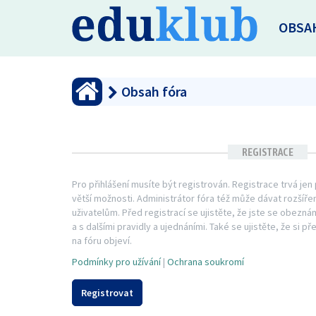
OBSA
Obsah fóra
REGISTRACE
Pro přihlášení musíte být registrován. Registrace trvá je
větší možnosti. Administrátor fóra též může dávat rozší
uživatelům. Před registrací se ujistěte, že jste se obezná
a s dalšími pravidly a ujednáními. Také se ujistěte, že si př
na fóru objeví.
Podmínky pro užívání
|
Ochrana soukromí
Registrovat