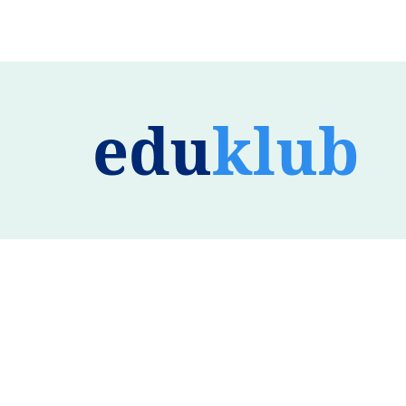
edu
klub