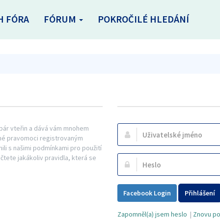
H FÓRA
FÓRUM
POKROČILÉ HLEDÁNÍ
n pár vteřin a dává vám mnohem
Uživatelské
řené pravomoci registrovaným
jméno:
mili s našimi podmínkami pro použití
ečtete jakákoliv pravidla, která se
Heslo:
Facebook Login
Přihlášení
Zapomněl(a) jsem heslo
|
Znovu pos