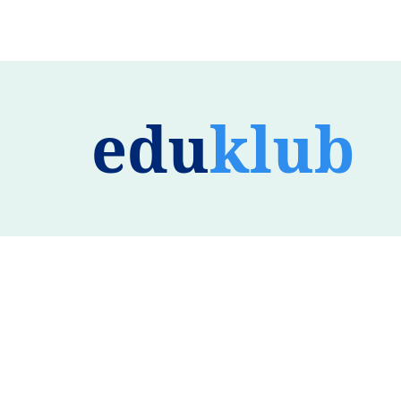
edu
klub