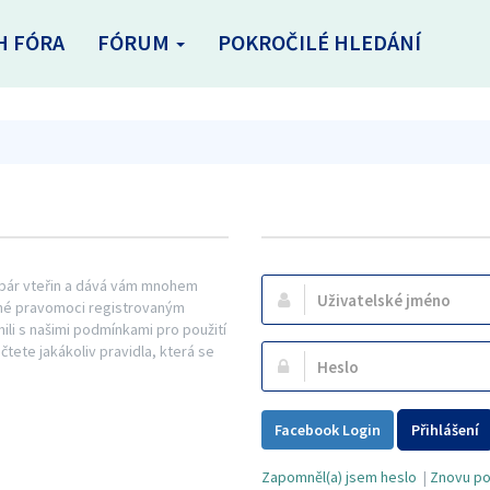
H FÓRA
FÓRUM
POKROČILÉ HLEDÁNÍ
n pár vteřin a dává vám mnohem
Uživatelské
řené pravomoci registrovaným
jméno:
mili s našimi podmínkami pro použití
ečtete jakákoliv pravidla, která se
Heslo:
Facebook Login
Přihlášení
Zapomněl(a) jsem heslo
|
Znovu pos