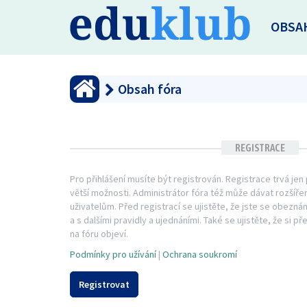
OBSA
Obsah fóra
REGISTRACE
Pro přihlášení musíte být registrován. Registrace trvá je
větší možnosti. Administrátor fóra též může dávat rozší
uživatelům. Před registrací se ujistěte, že jste se obezná
a s dalšími pravidly a ujednáními. Také se ujistěte, že si př
na fóru objeví.
Podmínky pro užívání
|
Ochrana soukromí
Registrovat