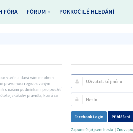
H FÓRA
FÓRUM
POKROČILÉ HLEDÁNÍ
n pár vteřin a dává vám mnohem
Uživatelské
řené pravomoci registrovaným
jméno:
mili s našimi podmínkami pro použití
ečtete jakákoliv pravidla, která se
Heslo:
Facebook Login
Přihlášení
Zapomněl(a) jsem heslo
|
Znovu pos