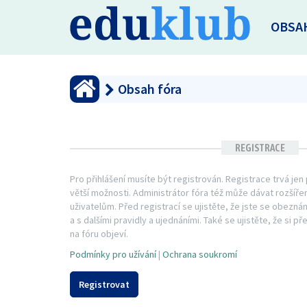
OBSA
Obsah fóra
REGISTRACE
Pro přihlášení musíte být registrován. Registrace trvá je
větší možnosti. Administrátor fóra též může dávat rozší
uživatelům. Před registrací se ujistěte, že jste se obezná
a s dalšími pravidly a ujednáními. Také se ujistěte, že si př
na fóru objeví.
Podmínky pro užívání
|
Ochrana soukromí
Registrovat