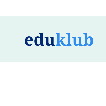
edu
klub