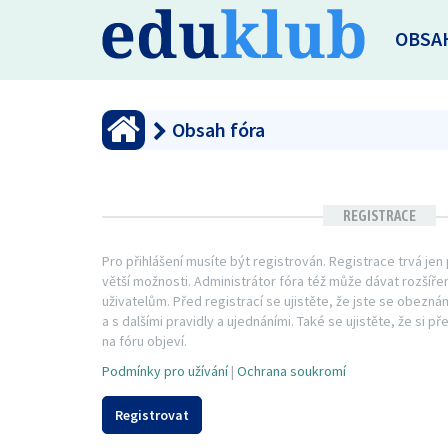
OBSA
Obsah fóra
REGISTRACE
Pro přihlášení musíte být registrován. Registrace trvá je
větší možnosti. Administrátor fóra též může dávat rozší
uživatelům. Před registrací se ujistěte, že jste se obezná
a s dalšími pravidly a ujednáními. Také se ujistěte, že si př
na fóru objeví.
Podmínky pro užívání
|
Ochrana soukromí
Registrovat