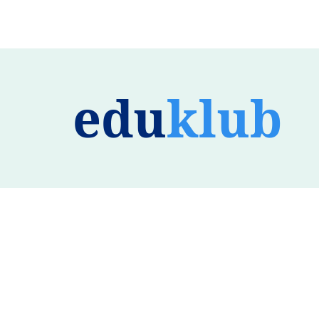
edu
klub