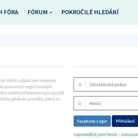
H FÓRA
FÓRUM
POKROČILÉ HLEDÁNÍ
n pár vteřin a dává vám mnohem
Uživatelské
řené pravomoci registrovaným
jméno:
mili s našimi podmínkami pro použití
ečtete jakákoliv pravidla, která se
Heslo:
Facebook Login
Přihlášení
Zapomněl(a) jsem heslo
|
Znovu pos