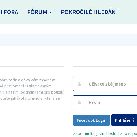
H FÓRA
FÓRUM
POKROČILÉ HLEDÁNÍ
n pár vteřin a dává vám mnohem
Uživatelské
řené pravomoci registrovaným
jméno:
mili s našimi podmínkami pro použití
ečtete jakákoliv pravidla, která se
Heslo:
Facebook Login
Přihlášení
Zapomněl(a) jsem heslo
|
Znovu pos