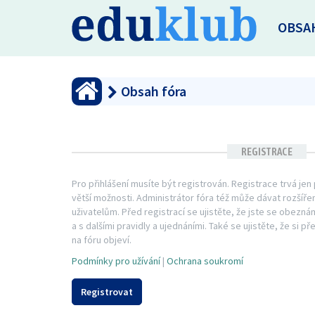
OBSA
Obsah fóra
REGISTRACE
Pro přihlášení musíte být registrován. Registrace trvá je
větší možnosti. Administrátor fóra též může dávat rozší
uživatelům. Před registrací se ujistěte, že jste se obezná
a s dalšími pravidly a ujednáními. Také se ujistěte, že si př
na fóru objeví.
Podmínky pro užívání
|
Ochrana soukromí
Registrovat