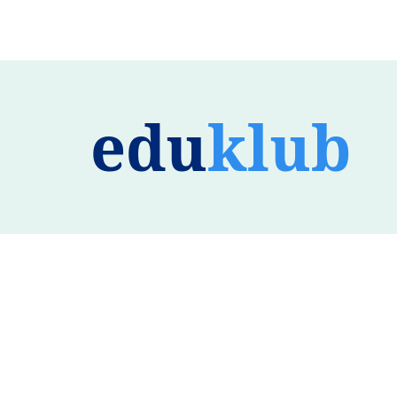
edu
klub