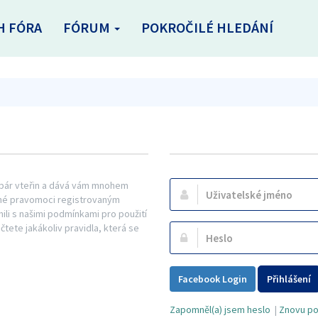
H FÓRA
FÓRUM
POKROČILÉ HLEDÁNÍ
n pár vteřin a dává vám mnohem
Uživatelské
řené pravomoci registrovaným
jméno:
mili s našimi podmínkami pro použití
ečtete jakákoliv pravidla, která se
Heslo:
Facebook Login
Přihlášení
Zapomněl(a) jsem heslo
|
Znovu pos