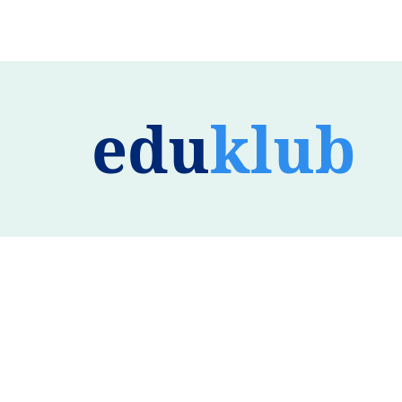
edu
klub