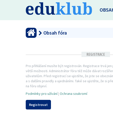
OBSA
Obsah fóra
REGISTRACE
Pro přihlášení musíte být registrován. Registrace trvá je
větší možnosti. Administrátor fóra též může dávat rozší
uživatelům. Před registrací se ujistěte, že jste se obezná
a s dalšími pravidly a ujednáními. Také se ujistěte, že si př
na fóru objeví.
Podmínky pro užívání
|
Ochrana soukromí
Registrovat