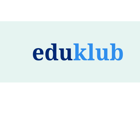
edu
klub