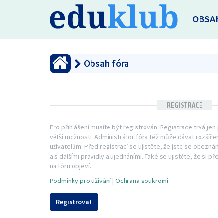
OBSA
Obsah fóra
REGISTRACE
Pro přihlášení musíte být registrován. Registrace trvá je
větší možnosti. Administrátor fóra též může dávat rozší
uživatelům. Před registrací se ujistěte, že jste se obezná
a s dalšími pravidly a ujednáními. Také se ujistěte, že si př
na fóru objeví.
Podmínky pro užívání
|
Ochrana soukromí
Registrovat