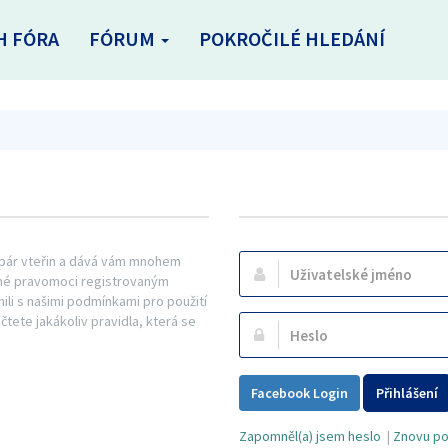
H FÓRA
FÓRUM
POKROČILÉ HLEDÁNÍ
n pár vteřin a dává vám mnohem
Uživatelské
řené pravomoci registrovaným
jméno:
mili s našimi podmínkami pro použití
ečtete jakákoliv pravidla, která se
Heslo:
Facebook Login
Přihlášení
Zapomněl(a) jsem heslo
|
Znovu pos