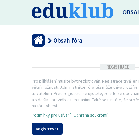
OBSA
Obsah fóra
REGISTRACE
Pro přihlášení musíte být registrován. Registrace trvá je
větší možnosti. Administrátor fóra též může dávat rozší
uživatelům. Před registrací se ujistěte, že jste se obezná
a s dalšími pravidly a ujednáními. Také se ujistěte, že si př
na fóru objeví.
Podmínky pro užívání
|
Ochrana soukromí
Registrovat