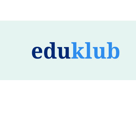
edu
klub