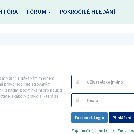
H FÓRA
FÓRUM
POKROČILÉ HLEDÁNÍ
n pár vteřin a dává vám mnohem
Uživatelské
řené pravomoci registrovaným
jméno:
mili s našimi podmínkami pro použití
ečtete jakákoliv pravidla, která se
Heslo:
Facebook Login
Přihlášení
Zapomněl(a) jsem heslo
|
Znovu pos