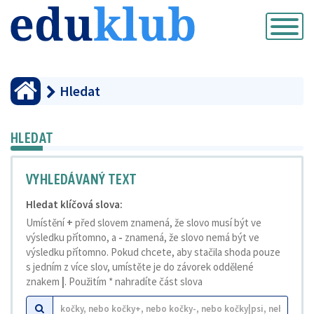
Přepnout
navigaci
Hledat
HLEDAT
VYHLEDÁVANÝ TEXT
Hledat klíčová slova:
Umístění
+
před slovem znamená, že slovo musí být ve
výsledku přítomno, a
-
znamená, že slovo nemá být ve
výsledku přítomno. Pokud chcete, aby stačila shoda pouze
s jedním z více slov, umístěte je do závorek oddělené
znakem
|
. Použitím * nahradíte část slova