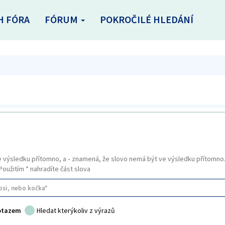
H FÓRA
FÓRUM
POKROČILÉ HLEDÁNÍ
e výsledku přítomno, a
-
znamená, že slovo nemá být ve výsledku přítomno. 
 Použitím * nahradíte část slova
dotazem
Hledat kterýkoliv z výrazů