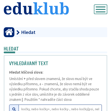
Přepnout
navigaci
Hledat
HLEDAT
VYHLEDÁVANÝ TEXT
Hledat klíčová slova:
Umístění
+
před slovem znamená, že slovo musí být ve
výsledku přítomno, a
-
znamená, že slovo nemá být ve
výsledku přítomno. Pokud chcete, aby stačila shoda pouze
s jedním z více slov, umístěte je do závorek oddělené
znakem
|
. Použitím * nahradíte část slova