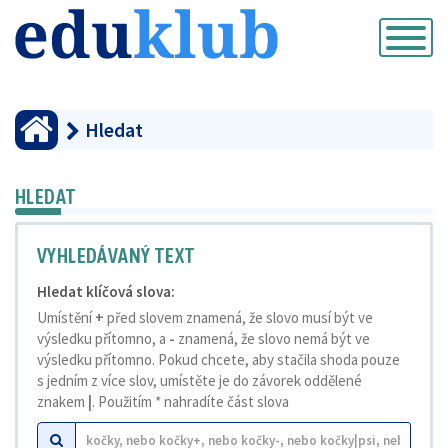
Přepnout
navigaci
Hledat
HLEDAT
VYHLEDÁVANÝ TEXT
Hledat klíčová slova:
Umístění
+
před slovem znamená, že slovo musí být ve
výsledku přítomno, a
-
znamená, že slovo nemá být ve
výsledku přítomno. Pokud chcete, aby stačila shoda pouze
s jedním z více slov, umístěte je do závorek oddělené
znakem
|
. Použitím * nahradíte část slova