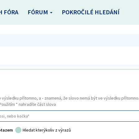
H FÓRA
FÓRUM
POKROČILÉ HLEDÁNÍ
e výsledku přítomno, a
-
znamená, že slovo nemá být ve výsledku přítomno. 
 Použitím * nahradíte část slova
dotazem
Hledat kterýkoliv z výrazů