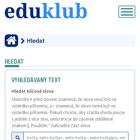
Přepnout
navigaci
Hledat
HLEDAT
VYHLEDÁVANÝ TEXT
Hledat klíčová slova:
Umístění
+
před slovem znamená, že slovo musí být ve
výsledku přítomno, a
-
znamená, že slovo nemá být ve
výsledku přítomno. Pokud chcete, aby stačila shoda pouze
s jedním z více slov, umístěte je do závorek oddělené
znakem
|
. Použitím * nahradíte část slova