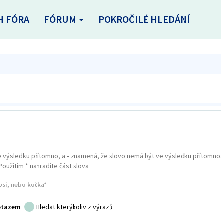
H FÓRA
FÓRUM
POKROČILÉ HLEDÁNÍ
e výsledku přítomno, a
-
znamená, že slovo nemá být ve výsledku přítomno. 
 Použitím * nahradíte část slova
dotazem
Hledat kterýkoliv z výrazů