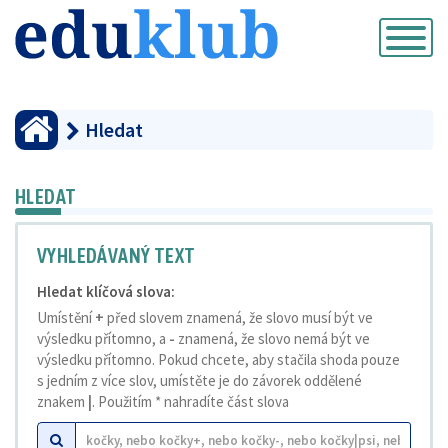
Přepnout
navigaci
Hledat
HLEDAT
VYHLEDÁVANÝ TEXT
Hledat klíčová slova:
Umístění
+
před slovem znamená, že slovo musí být ve
výsledku přítomno, a
-
znamená, že slovo nemá být ve
výsledku přítomno. Pokud chcete, aby stačila shoda pouze
s jedním z více slov, umístěte je do závorek oddělené
znakem
|
. Použitím * nahradíte část slova